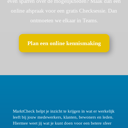
even sparren over de mogelijkheden? Maak dan een
online afspraak voor een gratis
Checksessie
. Dan
ontmoeten we elkaar in Teams.
Plan een online kennismaking
MarktCheck helpt je inzicht te krijgen in wat er werkelijk
leeft bij jouw medewerkers, klanten, bewoners en leden.
Hiermee weet jij wat je kunt doen voor een betere sfeer