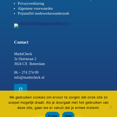
Privacyverklaring
Algemene voorwaarden
Prijsstaffel medewerkersonderzoek
Contact
MarktCheck
2e IJzerstraat 2
3024 CX Rotterdam
06 – 274 274 09
info@marktcheck.nl
We gebruiken cookies om ervoor te zorgen dat onze site zo
soepel mogelijk draait. Als je doorgaat met het gebruiken van
deze site, gaan we er vanuit dat je ermee instemt.
Prima
Nee
Copyright MarktCheck 2026